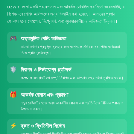
07/08/2026 মজ*** জ্যাকপট জিতেছেন 131,000 BDT 💥
ozwin হলো একটি প্রফেশনাল এবং আকর্ষক মোবাইল ক্যাসিনো ওয়েবসাইট, যা
07/08/2026 রহমান*** উত্তোলন সফল 4,300 BDT 💸
বিশেষভাবে গেমিং অভিজ্ঞদের জন্য ডিজাইন করা হয়েছে। আমাদের প্রধান
07/08/2026 তাল*** রিবেট পেয়েছেন 1,400 BDT 🎊
ফোকাস হলো গেমপ্লে, বিশ্লেষণ, এবং ব্যবহারকারীদের অভিজ্ঞতা উন্নয়ন।
07/08/2026 খা*** জিতেছেন 22,500 BDT 💰
07/08/2026 আখ*** রিবেট পেয়েছেন 1,400 BDT 🔄
🎮
07/08/2026 রহমানম*** বোনাস পেয়েছেন 1,050 BDT 🎉
অত্যাধুনিক গেমিং অভিজ্ঞতা
07/08/2026 হো*** জিতেছেন 27,000 BDT 🔥
আমরা সর্বশেষ প্রযুক্তি ব্যবহার করে আপনাকে সত্যিকারের গেমিং অভিজ্ঞতা
07/08/2026 চৌ*** বোনাস পেয়েছেন 300 BDT 🎉
দিতে প্রতিশ্রুতিবদ্ধ।
07/08/2026 শেখ*** উত্তোলন সফল 14,200 BDT 💸
07/08/2026 চৌধ*** জ্যাকপট জিতেছেন 38,000 BDT 💥
🛡️
নিরাপদ ও নির্ভরযোগ্য প্ল্যাটফর্ম
07/08/2026 মোল*** জ্যাকপট জিতেছেন 139,000 BDT 💥
ozwin এর প্ল্যাটফর্ম সম্পূর্ণ নিরাপদ এবং আপনার তথ্য সর্বদা সুরক্ষিত থাকে।
07/08/2026 সর*** জিতেছেন 7,500 BDT 🏆
07/08/2026 তালু*** জ্যাকপট জিতেছেন 38,000 BDT 🚀
🎁
আকর্ষক বোনাস এবং প্রচারণা
07/08/2026 শেখফ*** জ্যাকপট জিতেছেন 62,000 BDT 🚀
07/08/2026 শেখর*** জ্যাকপট জিতেছেন 108,000 BDT 🚀
নতুন রেজিস্ট্রেশনের জন্য আকর্ষণীয় বোনাস এবং প্রতিদিনের বিভিন্ন প্রচারণা
উপভোগ করুন।
07/08/2026 রহমানই*** উত্তোলন সফল 17,800 BDT ✅
07/08/2026 হা*** জ্যাকপট জিতেছেন 83,000 BDT 💥
07/08/2026 আখত*** জিতেছেন 10,000 BDT 💰
⚡
দ্রুত ও স্থিতিশীল সিস্টেম
07/08/2026 সি*** জিতেছেন 27,000 BDT 🔥
আমাদের সিস্টেম সম্পূর্ণ স্থিতিশীল এবং আপনি কোনো লোডিং বা বিলম্ব ছাড়াই