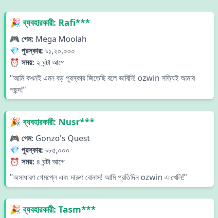
🎉 ব্যবহারকারী: Rafi***
🎮 গেম:
Mega Moolah
💎 পুরস্কার:
৳১,২০,০০০
⏰ সময়:
২ ঘন্টা আগে
"আমি কখনই এমন বড় পুরস্কার জিতেছি বলে ভাবিনি! ozwin সত্যিই আমার
পছন্দ!"
🎉 ব্যবহারকারী: Nusr***
🎮 গেম:
Gonzo's Quest
💎 পুরস্কার:
৳৮৫,০০০
⏰ সময়:
৪ ঘন্টা আগে
"অসাধারণ গেমপ্লে এবং দারুণ বোনাস! আমি প্রতিদিন ozwin এ খেলি!"
🎉 ব্যবহারকারী: Tasm***