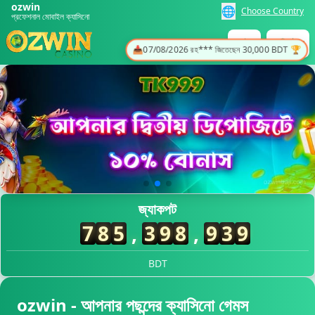
ozwin
🌐
Choose Country
প্রফেশনাল মোবাইল ক্যাসিনো
লগইন
রেজিস্টার
07/08/2026 ইস*** উত্তোলন সফল 12,700 BDT 🏦
জ্যাকপট
07/08/2026 রহ*** জিতেছেন 30,000 BDT 🏆
7
8
5
,
4
1
8
,
9
3
0
07/08/2026 শে*** বোনাস পেয়েছেন 2,050 BDT ✨
07/08/2026 মো*** রিবেট পেয়েছেন 650 BDT 💵
BDT
07/08/2026 রহম*** জ্যাকপট জিতেছেন 57,000 BDT 🎰
07/08/2026 তা*** রিবেট পেয়েছেন 350 BDT 💵
ozwin - আপনার পছন্দের ক্যাসিনো গেমস
07/08/2026 রহমা*** বোনাস পেয়েছেন 2,300 BDT 🎁