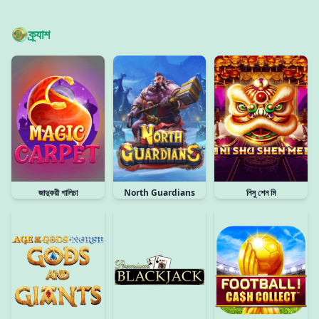
ক্র্যাশ
জাদুকরী গালিচা
North Guardians
নিসু শেন মি