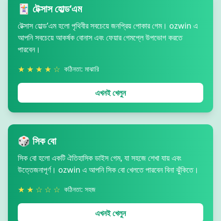
🃏 টেক্সাস হোল্ড’এম
টেক্সাস হোল্ড’এম হলো পৃথিবীর সবচেয়ে জনপ্রিয় পোকার গেম। ozwin এ
আপনি সবচেয়ে আকর্ষক বোনাস এবং ফেয়ার গেমপ্লে উপভোগ করতে
পারবেন।
★ ★ ★ ★ ☆
কঠিনতা: মাঝারি
এখনই খেলুন
🎲 সিক বো
সিক বো হলো একটি ঐতিহাসিক ডাইস গেম, যা সহজে শেখা যায় এবং
উত্তেজনাপূর্ণ। ozwin এ আপনি সিক বো খেলতে পারবেন বিনা ঝুঁকিতে।
★ ★ ☆ ☆ ☆
কঠিনতা: সহজ
এখনই খেলুন