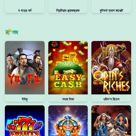
দ গড়ের নর্স
প্রিমিয়াম ব্ল্যাকজ্যাক
ফুটবল! ক্যাশ কালেক্ট
মাছ
ইউফু
সহজ টাকা
ওডিন’স রিচেস