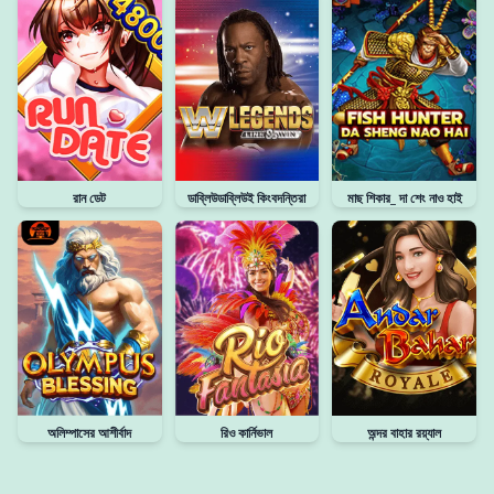
07/08/2026 সর্*** জিতেছেন 30,500 BDT 💰
07/08/2026 তালুকদ*** জিতেছেন 38,500 BDT 🏆
07/08/2026 চৌধু*** উত্তোলন সফল 15,800 BDT 💸
07/08/2026 রহমানহো*** বোনাস পেয়েছেন 1,500 BDT 🎉
07/08/2026 মণ*** উত্তোলন সফল 5,100 BDT ✅
রান ডেট
ডাব্লিউডাব্লিউই কিংবদন্তিরা
মাছ শিকার_ দা শেং নাও হাই
অলিম্পাসের আশীর্বাদ
রিও কার্নিভাল
অন্দর বাহার রয়্যাল