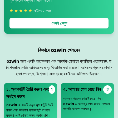
পুরস্কারের সম্ভাবনা নিয়ে আসে।
★ ★ ★ ★ ★
কঠিনতা: সহজ
এখনই খেলুন
কিভাবে
ozwin
খেলবেন
ozwin
হলো একটি প্রফেশনাল এবং আকর্ষক মোবাইল ক্যাসিনো ওয়েবসাইট, যা
বিশেষভাবে গেমিং অভিজ্ঞদের জন্য ডিজাইন করা হয়েছে। আমাদের প্রধান ফোকাস
হলো গেমপ্লে, বিশ্লেষণ, এবং ব্যবহারকারীদের অভিজ্ঞতা উন্নয়ন।
১. অ্যাকাউন্ট তৈরি করুন এবং
২. আপনার গেম বেছে নিন
1
2
লগইন করুন
আপনার পছন্দের গেমটি বেছে নিন।
ozwin
এ অসংখ্য গেম রয়েছে যেগুলো
ozwin
-এ একটি নতুন অ্যাকাউন্ট তৈরি
আপনি খেলতে পারবেন।
করুন এবং আপনার অ্যাকাউন্টে লগইন
করুন। এটি খেলার জন্য প্রথম ধাপ।